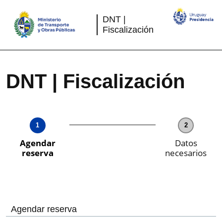
Saltar
al
contenido
DNT |
Fiscalización
DNT | Fiscalización
1
2
Agendar
Datos
reserva
necesarios
Agendar reserva